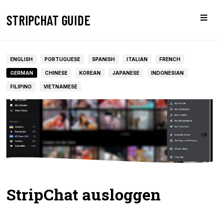
STRIPCHAT GUIDE
ENGLISH
PORTUGUESE
SPANISH
ITALIAN
FRENCH
GERMAN
CHINESE
KOREAN
JAPANESE
INDONESIAN
FILIPINO
VIETNAMESE
StripChat ausloggen