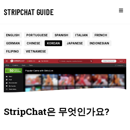
STRIPCHAT GUIDE
ENGLISH
PORTUGUESE
SPANISH
ITALIAN
FRENCH
GERMAN
CHINESE
KOREAN
JAPANESE
INDONESIAN
FILIPINO
VIETNAMESE
StripChat은 무엇인가요?